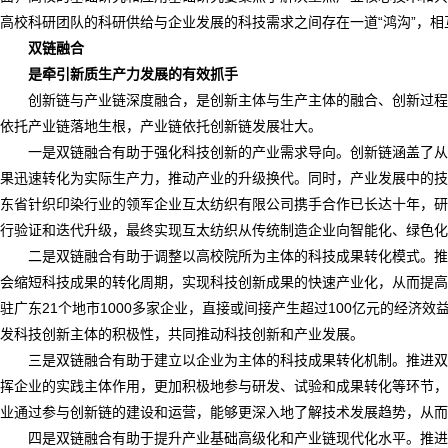
高校科研团队的科研供给与企业发展的科技需求之间存在一道“鸿沟”，
双链融合
是牵引新质生产力发展的有效抓手
创新链与产业链深度融合，是创新主体与生产主体的融合、创新过程
依托产业链落地生根，产业链依托创新链发展壮大。
一是双链融合有助于强化科技创新的产业需求导向。创新链涵盖了从
果迅速转化为实际生产力，推动产业的升级换代。同时，产业发展中的技
东省针织印染行业的领军企业互太纺织有限公司携手合作已长达十年，研
行验证和迭代升级，最终实现互太纺织从传统制造企业向智能化、绿色化
二是双链融合有助于调整以高校院所为主体的科技成果转化模式。推
会缩短科技成果的转化周期，实现科技创新成果的快速产业化，从而提高成
驻广东21个地市1000多家企业，直接或间接产生超过100亿元的经
发科技创新主体的积极性，共同推动科技创新和产业发展。
三是双链融合有助于建立以企业为主体的科技成果转化机制。推进双
挥企业的实践主体作用，更加积极地参与研发、试验和成果转化等环节，推
业通过参与创新链的建设和运营，能够更深入地了解技术发展趋势，从而
四是双链融合有助于提升产业基础高级化和产业链现代化水平。推进